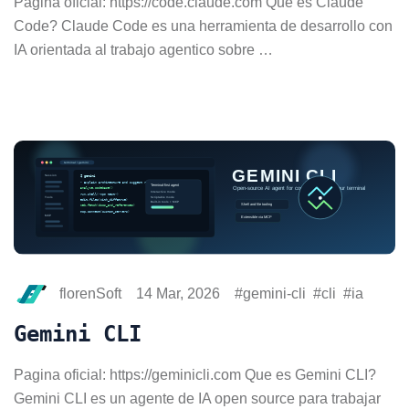
Pagina oficial: https://code.claude.com Que es Claude
Code? Claude Code es una herramienta de desarrollo con
IA orientada al trabajo agentico sobre …
florenSoft
14 Mar, 2026
gemini-cli
cli
ia
Gemini CLI
Pagina oficial: https://geminicli.com Que es Gemini CLI?
Gemini CLI es un agente de IA open source para trabajar