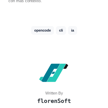
con mas contexto.
opencode
cli
ia
Written By
florenSoft