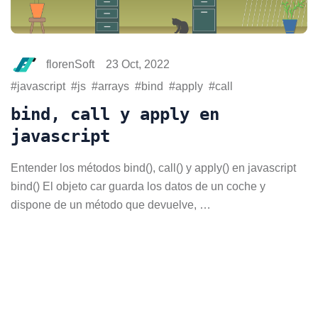
florenSoft
23 Oct, 2022
javascript
js
arrays
bind
apply
call
bind, call y apply en
javascript
Entender los métodos bind(), call() y apply() en javascript
bind() El objeto car guarda los datos de un coche y
dispone de un método que devuelve, …